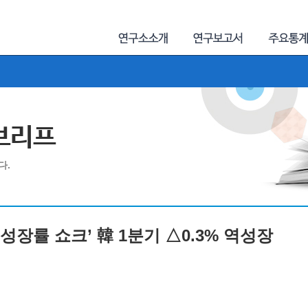
제브리프
다.
 ‘성장률 쇼크’ 韓 1분기 △0.3% 역성장