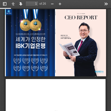
of 26
Toggle
Previous
Next
Zoom
Zoom
Too
Sidebar
Out
In
IBK가 만드는 중소기업 CEO REPORT
2024 July Vol. 232
APRIL 2025
V ol.241
CEO REPORT
2024 . 07.  
2025  APRIL   
Vol. 232
Vol.241
MONTHLY CEO
CEO STORY
시니어 토털 케어 플랫폼 기업
김용수 (주)케이엘씨앤에스 대표 
주식회사 안앤락 오세용 대표
첨단기술의 융합, 지능형 콜센터산업의
미래를 선도하다
ᅵ 첨단기술의 융합, 지능형 콜센터산업의 미래를 선도하다 ᅵ