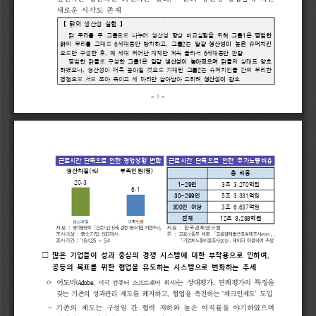
새로운 
시각도 
존재
【 
닭의 
생산성 
실험 
】
1
닭 
무리를 
두 
그룹으로 
나누어 
생산성 
향상 
비교실험을 
위해 
그룹
은 
평범한 
6
, 
2
닭
의 
무리를 
그대로 
세대동안 
방치하고
그룹
는 
달걀 
생산성이 
높은 
슈퍼치킨
, 
6
으로만 
구성한 
후
매 
세
대 
뛰어난 
개체만 
계속 
골라서 
세대동안 
관찰
1
평범한 
닭들로 
구성한 
그룹
은 
달걀 
생산성이 
높아졌으며
닭들의 
상태도 
양
호
, 
2
하였으나
생산성이 
더욱 
높아질 
것으로 
기대된 
그룹
는 
슈퍼치킨들 
간의 
무리한 
경
쟁으로 
서로 
쪼아 
죽이고 
세 
마리만 
살아남아 
오히려 
생산성이 
감소
- 
1 
-
근로시간 
단축으로 
인한 
경영상황 
변화
근로시간 
단축으로 
인한 
추가노동비용
(%)
(
)
생산차질
부족인원
명
총 
비용
20.3 
1~29
3
3,270
인
조 
억원
6.1
30~299
5
3,331
인
조 
억원
300
3
6,637
인 
이상
조 
억원
12
3,238
전체
조 
억원
자료
중기중앙회
:
「
근로시간
단축
관련
중소기업
의견조사
」
자료
:
한국경제연구원
조사대상
:
중소기업
500
개사
주
:
고용노동부
제공
「
고용형태별근로실태조사
」
,
~ 
조사기간
:
’18.4.25
5.4
「
기업체노동비용조사
」
데이터
이용하여
추정
,
□
많은 
기업들이 
성과 
중심의 
경쟁 
시스템에 
대한 
부작용으로 
인하여
공동의 
목표를 
위한 
협업을 
유도하는 
시스템으로 
변화하는 
추세
, 
어도비
는 
상대평가
연례평가의 
특징을
(Adobe, 
)
미국 
컴퓨터 
소프트웨어 
회사
ᄋ 
‘
’
, 
갖는 
기존의 
성과관리
제
도를 
폐지하고
협업을 
촉진하는 
체크인제도
도입
- 
기존의 
제도는
구성원 
간 
협력 
저하와 
높은 
이직률을 
야기하였으며