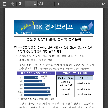
of 2
Toggle
Previous
Next
Zoom
Zoom
Too
Sidebar
Out
In
IBK
(587
) 
2018-07-10
경제연구소
호
생산성 
향상의 
열쇠
협력적 
성과문화
, 
,
□
최저임금 
인상 
및 
근로시간 
단축 
시행으로 
인한 
인건비 
상승으로 
인해
기업의 
생산성 
향상에 
대한 
논의가 
활발
OECD 
, 
우리나라의 
노동생산성은 
평균보다 
낮은 
수준으로
ᄋ 
생산성의 
혁신이 
필요한 
상황
- 
20.3% 
중소기업은 
근로시간 
단축으로 
현재 
대비 
수준의 
생산차질이 
있을 
것으로 
예상 
「
」
(
, 
)
근로시간 
단축 
관련 
중소기업 
의견조사
중소기업중앙회
주요 
국가의 
시간당 
노동생산성
근로시간 
단축 
적용 
시기
(
)
종업원수
사업장
적용 
시기
300
인 
이상 
2018
7
1
년 
월 
일
(
)
공공기관 
포함
50~299
2020
1
1
인
년 
월 
일
5~49
2021
7
1
인
년 
월 
일
주
:
2016
년
기준
,
자료
:
OECD,
단위
:
달러
생산성 
향상을 
위한 
기업 
내 
구성원간의 
경쟁이 
생산성과 
효율성을 
ᄋ 
, 
⌜
⌟
높인다는 
일반적인 
의견과는 
달리
닭의 
생산성 
실험
에 
따른 