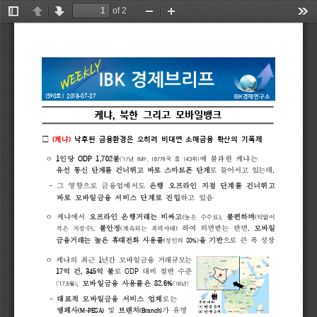
of 2
Toggle
Previous
Next
Zoom
Zoom
Too
Sidebar
Out
In
IBK
(590
) 
2018-07-27
경제연구소
호
케냐
북한 
그리고 
모바일뱅크
, 
(
)
□
케냐
낙후된 
금융환경은 
오히려 
비대면 
소매금융 
확산의 
기폭제
1
GDP 
1,702
(’17
IMF,
187
143
)
인당 
불
에 
불과한 
케냐는
년
개국
중
위
ᄋ 
, 
유선 
통신 
단계를 
건너뛰고 
바로 
스마트폰 
단계
로 
들어서고 
있는데
- 
그 
영향으로 
금융업에서도 
은행 
오프라인 
지점 
단계를 
건너뛰고 
바로 
모바일금융 
서비스 
단계로 
진입
하고 
있음
, 
케냐에서 
오프라인 
은행거래는 
비싸고
불편하며
(
)
(
높은 
수수료
턱없이
ᄋ 
, 
, 
불안정
하여 
외면받는 
반면
모바일 
)
(
) 
적은 
지점수
계속되는 
폭력사태
금융거래는 
높은 
휴대전화 
사용률
을 
기반
으로 
큰 
폭 
성장
(
80%)
성인의 
1
케냐의 
최근 
년간 
모바일금융 
거래규모는
ᄋ 
17
, 
345
GDP 
억 
건
억 
불
로 
대비 
절반 
수
준
, 
82.6%
(’17.6
)
(’16
)
모바일금융 
사용률은 
월
년
- 
대표적 
모바일금융 
서비스 
업체
로는
엠페사
및 
브랜치
가 
유명
(M-PESA)
(Branch)