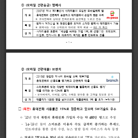
(
① 
모바일 
간편송금
엠페사
) 
·
2007
1
년 
케냐 
제
통신사 
사파리콤
이 
도입한 
모바일화폐 
앱
·
개 
요
휴대전화로 
간편하게 
송금
하고 
대리점에서 
손쉽게 
현금 
수취
※
휴대전화에
상대방
전화번호와
송금액을
누르고
전송
·
엠페사 
계좌신설 
및 
현금인출은 
도처에 
소재한 
엠페사 
대리점
에서 
가능
특 
징
※
⇒
8
엠페사는
기존
소매점과
대리점
계약
체결
만
개
확산
’
「
·
1
(
15) 
,
사파리콤은 
포춘의 
세상을 
바꾸는 
기업 
위
에 
선정
되었으며
」
성 
과
, 
이집트
탄자니아 
등 
아프리카 
국가는 
물론 
인도에도 
진출
- 
1 
-
(
② 
모바일 
간편대출
브랜치
) 
·
2015
년 
창업한 
케냐의 
모바일 
소액 
대부기업
개 
요
·
휴대전화로 
신용도를 
평가하고 
간편하게 
대출
*
·
스마트폰에 
있는 
다양한 
빅데이터를 
활용하여 
신용도 
평가
·
6~12%
특 
징
대출 
이자는 
에 
불과
*
,
,
GPS,
문자메세지
이메일
소매점
영수증
등
고객별
정보를
분석
·
100
, 
1
(
누적기준
)
성 
과
대출자가 
만 
명
을 
넘어섰으며
대출금액도 
억 
불 
초과 
(
)
15%
SW
□
북한
휴대전화 
사용률은 
로 
점증하고 
있으며 
기술도 
우수
’
18
460
년 
현재 
북한의 
휴대전화 
가입자 
수는 
약 
만 
명
으로 
추정
ᄋ 
’
’
- 
14~
15
, 
년 
들어 
스마트폰 
이용자 
수도 
급격히 
증가하는 
추세
로
, 
인트라넷을 
통한 
강의 
수강
뉴스 
열람 
등의 
서비스가 
속속 
등장
SW
30
, 
SW