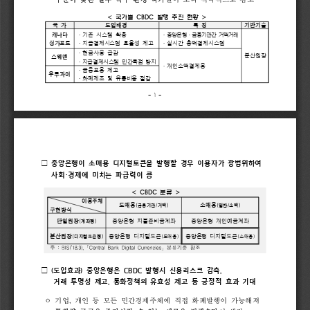
수준이 
낮은 
일부 
특수 
환경 
국가
들이 
보다 
적극적으로 
검토
< 
CBDC 
>
국가별 
발행 
추진 
현황 
국 
가
도입배경
특 
징
기반기술
·
·
·
기존 
시스템 
확충  
중앙은행
금융기관간 
거액거래
캐나다
·
·
싱가포르
지급결제시스템 
효율성 
제고
실시간 
총액결제시스템
·
현금사용 
급감
분산원장
스웨덴
·
지급결제시스템 
민간독점 
방지
·
개인소액결제용
·
금융포용 
제고
우루과이
·
화폐제조 
및 
유통비용 
절감
- 
1 
-
□
중앙은행이 
소매용 
디지털토큰을 
발행할 
경우 
이용자가 
광범위하여
·
사회
경제에 
미치는 
파급력이 
큼
< 
CBDC 
>
분류 
이용주체
도매용
소매용
(
/
)
(
/
)
금융기관
거액
일반
소액
구현방식
단일원장
중앙은행 
지불준비금계좌
중앙은행 
개인예금계좌
(
)
계좌형
분산원장
중앙은행 
디지털토큰
중앙은행 
디지털토큰
(
)
(
)
(
)
디지털토큰형
도매용
소매용
주
:
BIS(’18.3),
「
Central
Bank
Digital
Currencies
」
분류기준
참조
(
□
도입효과
중앙은행은 
발행시 
신용리스크 
감축
) 
CBDC 
, 
거래 
투명성 
제고
통화정책의 
유효성 
제고 
등 
긍정적 
효과 
기대 
, 
, 
기업
개인 
등 
모든 
민간경제주체에 
직접 
화폐발행이 
가능해져
ᄋ 