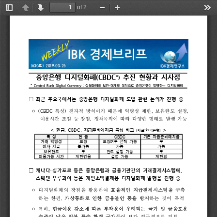
of 2
Toggle
Previous
Next
Zoom
Zoom
Too
Sidebar
Out
In
IBK
(630
) 
2019-03-26
경제연구소
호
(CBDC
중앙은행 
디지털화폐
추진 
현황과 
시사점
*)
·
* 
Central 
Bank 
Digital 
Currency 
: 
실물화폐를 
보완
대체할 
목적으로 
중앙은행이 
발행하는 
디지털화폐
□ 
최근 
주요국에서는 
중앙은행 
디지털화폐 
도입 
관련 
논의가 
진행 
중
(CBDC 
) 
, 
,
특성
전자적 
방식이기 
때문에 
익명성 
제한
보유한도 
설정
ᄋ 
, 
이용시간 
조절 
등 
장점
정책목적에 
따라 
다양한 
형태로 
발행 
가능
< 
, 
CBDC, 
>
현금
지급준비예치금 
특성 
비교 
(
자료
:
한국은행
)
CBDC
특 
성
현 
금
기존 
지급준비예치금
거래 
익명성
보장
보장여부 
선택 
가능
무
이자 
지급
불가능
가능
가능
보유한도
무
한도 
설정 
가능
무
이용가능 
시간
제한없음
설정 
가능
제한됨
·
,
□
캐나다
싱가포르 
등은 
중앙은행과 
금융기관간의 
거래결제시스템에
·
스웨덴
우루과이 
등은 
개인소액결제용 
디지털화폐 
발행을 
진행 
중
디지털화폐의 
장점을 
활용하여 
효율적인 
지급결제시스템을 
구축
ᄋ 
, 
하는 
한편
가상통화로 
인한 
금융불안 
등을 
방지
하는 
것이 
목적
, 
특히
현금이용 
감소에 
따른 
부작용이 
우려되는 
국가
및 
금융포용
ᄋ 