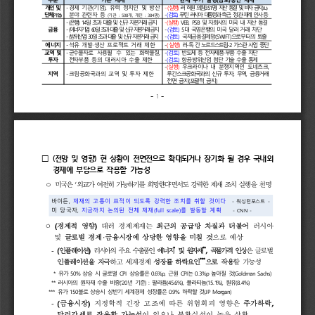
개인
및 
-
경제 
기관
(
기업
), 
유력 
정치인 
및 
방산
-
(
실행
하원 
러 
)
의원
(351
자산 
명
동결 
비자 
및 
금지
(
EU)
분야 
관련자 
등
-
(
푸틴 
러시아 
)
대통령과 
, 
정
재계 
관
인사 
등
(
)
(
기관 
: 
508
개
, 
개인 
: 
384
명
)
‧
‧
-
(
14
일 
초과 
대출 
및 
신규 
자본거래 
-
(
실행
) 
VEB, 
자회사의 
미국 
자산 
동결
에너지기업
금융
-
(
초과 
) 
일 
60
대출 
자본거래 
신규 
및 
금지
-
(
검토
)
5
대 
국영은행의 
미국 
달러 
거래 
차단
방위산업
-
(
초과 
30
일 
대출 
자본거래 
신규 
및 
금지
-
(
검토
)
국제금융결제망
(SWIFT)
으로부터의 
퇴출
에너지
-
석유 
개발
생산 
프로젝트 
거래 
제한
-
(
실행
)
러
-
독 
노르드스트림
간 
가스관 
-2 
사업 
중단
‧
교역 
및
-
군수물자로 
사용될 
수 
있는 
화학물질
, 
-
(
검토
)
반도체 
등 
전자제품
부품 
수출 
차단
‧
투자
전자
부품 
등의 
대러시아 
수출 
제한
-
(
검토
)
항공
방위산업 
첨단 
기술 
수출 
통제
‧
-
(
실행
)
우크라이나 
내 
분쟁지역인 
도네츠크
,
지역
-
크림공화국과의 
교역 
및 
투자 
제한
루간스크공화국과의 
신규 
투자
, 
무역
, 
금융거래 
전면 
금지
(
포괄적 
금지
)
- 
1 
-
(
전망 
및 
영향
현 
상황이 
전면전으로 
확대되거나 
장기화 
될 
경우 
국내외
□ 
) 
경제에 
부담으로 
작용할 
가능성
‘
’
ᄋ
미국은 
외교가 
여전히 
가능하기를 
희망한다
면서도 
강력한 
제재 
조치
실행을 
천명
, 
바이든
제재의 
고통이 
표적이 
되도록 
강력한 
조치를 
취할 
것이다  
- 
- 
워싱턴포스트 
, 
(full 
scale)
미 
당국자
지금까지 
논의된 
전체 
제재
를 
발동할 
계획
- 
CNN 
-
(
)
ᄋ
경제적 
영향
대러 
경제제재는 
최근의 
공급망 
차질과 
더불어
러시아 
및 
글로벌 
경제
금융시장에 
상당한 
영향을 
미칠 
것
으로 
예상
*
**
-
(
)
,
인플레이션
러시아의 
수출품인 
주요 
에너지
및 
원자재
곡물가격 
은
글로벌
***
인플레이션을 
자극
하고 
세계경제 
하락요인
으로 
작용
할 
가능성
* 
50% 
0.6%p, 
0.3%p 
(Goldman 
Sachs)
유가 
상승 
글로벌 
상승률은 
근원 
높아질 
것
** 
(’20
) 
: 
(45.6%), 
(15.1%), 
러시아의 
원자재 
수출 
비중
기준
팔라듐
플라티늄
원유
**
* 
150
0.9% 
Morgan)
유가 
불로 
상승시 
상반기 
세계경제 
성장률은 
하락할 
것
-
(
)
,
금융시장
지정학적 
긴장 
고조에 
따른 
위험회피 
영향은 
주가하락