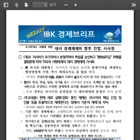
of 2
Toggle
Previous
Next
Zoom
Zoom
Too
Sidebar
Out
In
IBK
경제연구소
(815
) 
2022-02-24
호
우크라이나 
사태에 
따른 
대러 
경제제재와 
향후 
전망
시사점
, 
(
‘
개요
러시아가 
우크라이나 
분쟁지역의 
독립을 
승인하고 
평화유지군
파병을 
□ 
) 
’ 
결정함에 
따라 
미국과 
서방세계의 
대러 
경제제재 
가시화
美
ᄋ
바이든 
대통령
은 
러시아가 
독립을 
승인한 
분쟁지역을 
제재하는 
,
행정명령에 
서명
추가 
제재조치도 
곧 
발표
예정
-
PSB
42
러시아 
국영은행 
자회사 
곳의 
미국 
자산 
동결조치
시행
EU
,
,
,
ᄋ
와 
영국
독일
일본
싱가폴 
등
도 
러시아의 
결정을 
국제법 
및 
민스크 
협정
위반으로 
규정하고 
다양한 
경제제재 
조치를 
발표하거나 
추가로 
예정
-
우리 
정부도
러시아의 
전면침공 
시 
대러제재에 
동참
할 
의지 
표명
(
(
주요내용
현재 
새로 
실행
검토
중인 
제재는 
러시아의 
핵심 
산업 
및 
□ 
) 
) 
*
인물 
등을 
포괄적으로 
제재한다는 
점에서 
기존의 
제재
와 
차이
* 
’14
러시아의 
크림반도 
병합에 
반발하여 
미국 
등이 
년부터 
실행 
중인 
경제제재 
,
ᄋ
기존 
대러 
경제제재
는 
크림반도와 
관련된 
소수의 
개인 
및 
단체
분야 
등에 
대한 
제재로 
기대했던 
효과에는 
미치지 
못했다
는 
분석
(
)
ᄋ
추가적으로 
실행
검토
중인 
제재
는 
러시아의 
경제의존도가 
높은 
에너지
,
및 
핵심기술
금융부문의 
제재를 
강화
한 
것이 
특징
-
,
SWIFT
특히
에서의 
퇴출
은 
경제적 
파급력이 
상당
할 
것으로 
예상
< 
(
) 
>
기존 
제재와 
현재 
추가로 
실행
검토
중인 
제재 
리스트 
부문
기존 
제재
현재 
추가 
실행
(
검토
)
중인 
제재