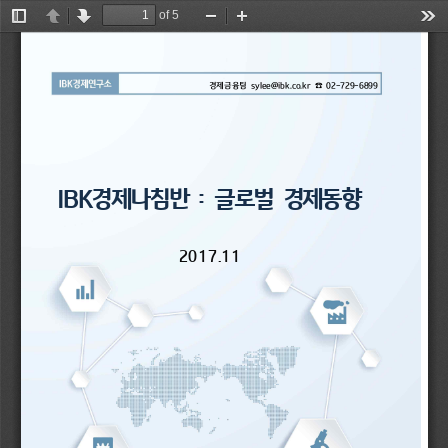
of 5
Toggle
Previous
Next
Zoom
Zoom
Too
Sidebar
Out
In
02-729-6899
경제금융팀 
☎ 
sylee@ibk.co.kr 
IBK
경제나침반 
글로벌 
경제동향
: 
2017.11