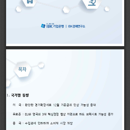
국가별 
동향
. 
I
12
미  
국 
완만한 
경기확장세로 
월 
기준금리 
인상 
가능성 
증대
: 
EU
3
유로존 
와 
영국의 
대 
핵심쟁점 
협상 
지연으로 
하드 
브렉시트 
가능성 
증가
: 
중  
국 
수입관세 
인하하며 
소비재 
시장 
개방
: 