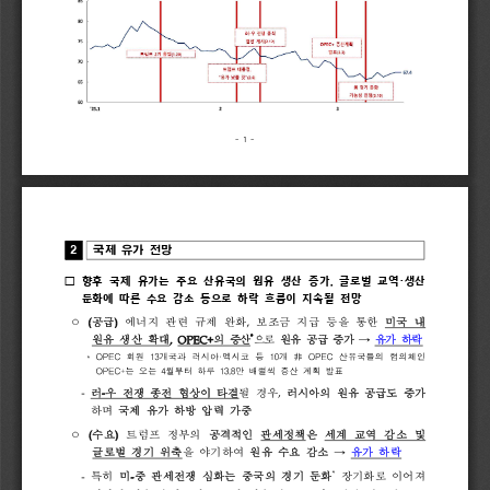
- 
1 
-
2
국제 
유가 
전망
·
향후 
국제 
유가는 
주요 
산유국의 
원유 
생산 
증가
글로벌 
교역
생산 
□ 
, 
둔화에 
따른 
수요 
감소 
등으로 
하락 
흐름이 
지속될 
전망  
(
)
,
ᄋ
공급
에너지 
관련 
규제 
완화
보조금 
지급 
등을 
통한 
미국 
내 
*
,
OPEC+
→
원유 
생산 
확대
의 
증산
으로 
원유 
공급 
증가
유가 
하락
*
OPEC
13
·
10
OPEC
회원
개국과
러시아
멕시코
등
개
非
산유국들의
협의체인
OPEC+
4
13.8
는
오는
월부터
하루
만
배럴씩
증산
계획
발표
-
-
,
러
우 
전쟁 
종전 
협상이 
타결
될 
경우
러시아의 
원유 
공급도 
증가
하며 
국제 
유가 
하방 
압력 
가중
(
)
ᄋ
수요
트럼프 
정부의 
공격적인 
관세정책
은 
세계 
교역 
감소 
및  
→
글로벌 
경기 
위축
을 
야기하여 
원유 
수요 
감소
유가 
하락
*
-
-
특히 
미
중 
관세전쟁 
심화는 
중국의 
경기 
둔화
장기화로 
이어져 