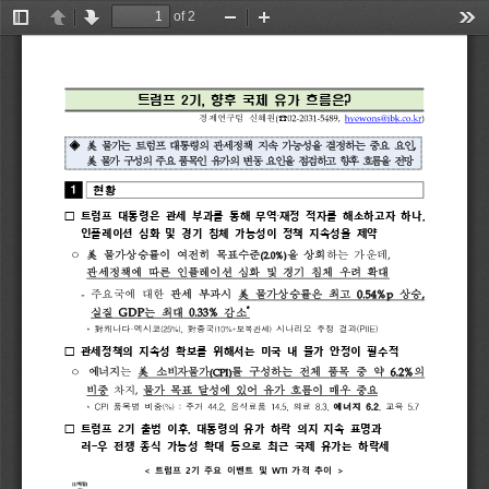
of 2
Toggle
Previous
Next
Zoom
Zoom
Too
Sidebar
Out
In
트럼프 
2
기
, 
향후 
국제 
유가 
흐름은
?
(
☎
02-2031-5489,
hyewons@ibk.co.kr
)
경제연구팀 
신혜원
◈
,
美
물가는 
트럼프 
대통령의 
관세정책 
지속 
가능성을 
결정하는 
중요 
요인
물가 
구성의 
주요 
품목인 
유가의 
변동 
요인을 
점검하고 
향후 
흐름을 
전망
美
1
현황
,
트럼프 
대통령은 
관세 
부과를 
통해 
무역
재정 
적자를 
해소하고자 
하나
□ 
‧
인플레이션 
심화 
및 
경기 
침체 
가능성이 
정책 
지속성을 
제약
,
(2.0%)
ᄋ
물가상승률이 
여전히 
목표수준
을 
상회
하는 
가운데
美
관세정책에 
따른 
인플레이션 
심화 
및 
경기 
침체 
우려 
확대
-
0.54%p
,
주요국에 
대한 
관세 
부과시 
美 
물가상승률은 
최고 
상승
*
GDP
0.33%
실질 
는 
최대 
감소
*
·
,
(PIIE)
(25%)
(10%+
보복관세
)
對
캐나다
멕시코
對
중국
시나리오
추정
결과
관세정책의 
지속성 
확보를 
위해서는 
미국 
내 
물가 
안정이 
필수적
□ 
6.2%
(CPI)
ᄋ
에너지
는 
소비자물가
를 
구성하는 
전체 
품목 
중 
약 
의 
美 
,
비중
차지
물가 
목표 
달성에 
있어 
유가 
흐름이 
매우 
중요
*
CPI
:
44.2,
14.5,
8.3,
6.2
,
5.7
(%)
품목별
비중
주거
음식료품
의료
에너지
교육
2
트럼프 
기 
출범 
이후
대통령의 
유가 
하락 
의지 
지속 
표명과 
□ 
, 
-
러
우 
전쟁 
종식 
가능성 
확대 
등으로 
최근 
국제 
유가는 
하락세 
< 
2
WTI 
>
트럼프 
기 
주요 
이벤트 
및 
가격 
추이 