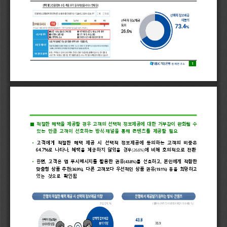
1
경제연구소
■ 
적절한 
혜택을 
제공할 
경우 
고객의 
선택적 
정보제공에 
대한 
거부감이 
완화될 
수
·
있는 
만큼 
고객이 
선호하는 
방식
채널을 
통해 
콘텐츠를 
제공할 
필요
•
고객에게 
적절한 
혜택 
제공 
시
선택적 
정보제공에 
동의하는 
고객의 
비중은 
64.7%
, 
로 
나타나
혜택을 
제공하지 
않았을 
경우
에 
비해 
호의적으로 
전환
(26.6%)
•
, 
,
한편
고객은 
앱 
푸시메시지를 
활용한 
권유
를 
선호하고
본인에게 
적합한
(43.8%)
, 
맞춤형 
상품 
추천
다른 
고객보다 
우선적인 
상품 
권유
등을 
희망하고
(36.9%)
(19.1%)
있는 
것으로 
확인됨