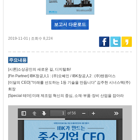
보고서 다운로드
2019-11-01
조회수 8,224
|
주요내용
[시론]소상공인의 새로운 길, 디지털화!
[Fin Partner] IBK창공人1 : (주)오쎄인 / IBK창공人2 : (주)텐원더스
[이달의 CEO] "미래를 선도하는 1등 기술을 만듭니다" 김주헌 시너스텍(주)
회장
[Special 테마] 미래 제조업 혁신의 중심, 소재·부품·장비 산업을 잡아라