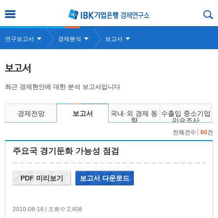
연구보고서
경제분석
보고서
보고서
최근 경제현안에 대한 분석 보고서입니다
경제전망
보고서
국내·외 경제 동
수출입 중소기업
향
이슈조사
전체건수
60
건
주요국 경기둔화 가능성 점검
PDF 미리보기
보고서 다운로드
2010-08-16
조회수 2,408
|