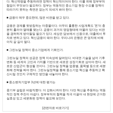
다. 혁신역량을 추동하려면 정책이 혁신적이어야 한다. 이를 위해 정부부처
협업이 무엇보다 필요하다. 정부는 역동적인 중소기업 현장 수요를 정책이
따라가지 못하는 측면은 없는지 되새겨 봐야 한다.
■ 금융이 매우 중요한데, 많은 비판을 받고 있다.
금융은 경제를 뒷받침하는 마중물이다. 아무리 훌륭한 사업계획도 '돈'이 충
분히 흘러야 열매를 맺는다. 금융이 과거의 영업형태에 머물러 있다는 비판
을 겸허하게 받아들일 필요가 있다. 세상은 담보에서 신용으로, 대출에서 투
자로 변하고 있다. 혁신금융이 돼야 한다. 우리나라 은행은 큰 덩치에 비해
아직 갈 길이 멀다.
■ 그린뉴딜 정책이 중소기업에게 기회인가.
그린뉴딜 정책의 성공은 정책 지속성에 달려있다. 비대면 기술을 넘어 기후
변화 등 세계의 고민과 가치를 기반으로 새로운 성장기회로 삼아야 한다. 새
로운 산업군이 형성될 것이다. 그린뉴딜 정책을 업종별, 품목별 등으로 세분
화해 전략을 짜야 한다. 그린뉴딜정책을 통해 중소기업 혁신을 추동하고 확
산시킬 것인지 구체적인 방안을 내놓아야 한다.
■ 중소벤처기업부 3년에 대한 평가는
중기부 설립은 바람직했다. 더 강화시켜야 한다. 다만 혁신을 추동하는 역동
적인 정책 주진이 아쉽다. 정부부처의 협력을 적극 이끌어 내 현장에 근거한
실효성 있고 세분화된 정책이 필요해 보인다.
[관련자료 바로가기]