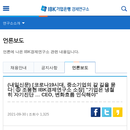
연구소소개
언론보도
언론에 나온 IBK경제연구소 관련 내용입니다.
채용안내
공지사항
언론보도
(내일신문) [코로나19시대, 중소기업의 갈 길을 묻
다│⑤ 조봉현 IBK경제연구소 소장] "기업은 냉철
히 자기진단 … CEO, 변화흐름 인식해야"
2021-09-30
조회수 1,325
|