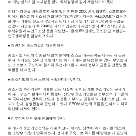
어 개발 벤처기업 부사장을 맡아 회사경영에 깊이 개입하기도 했다.
이러한 경험을 바탕으로 미국에 있는 지인과 2000년 창업했다. 소프트웨어
방식의 화상회의 시스템 개발 벤처기업이었다. 지금의 줌(ZOOM)과 같은 기
술이다. 기술은 선도적이었지만 당시 시장이 열리지 않아 1년만에 사업을
접었다. 사업실패 후 2006년 다시 기업은행에 재입사했다. IBK경제연구소
수석위원과 부연구소장 등을 역임했다. 현재 IBK경제연구소장 겸 북한경제
연구센터장을 담당하고 있다.
■ 격변기에 중소기업의 대응전략은
중소기업 자신의 상황을 냉철히 분석해 스스로 대응전략을 세우는 게 급선
무다. 자기진단 정확성이 떨어지면 위기에 제대로 대응할 수 없다. 무엇보다
도 스스로 자구노력이 철저히 우선돼야 한다. 이때 정부와 금융은 전문병원
역할을 해야 한다.
■ 중소기업의 혁신 노력이 부족하다는 것인가.
중소기업 혁신역량이 미흡한 것은 사실이다. 이는 개별 중소기업의 문제가
아니라 구조적 한계에서 비롯됐다. 상당수 중소기업들은 정부정책에 의존하
며 국내시장에 안주하고 있다. 성장을 거부하고 영원히 '피터팬'으로 남으려
고도 한다. 경영환경이 급변하고 있다. CEO부터 변화 흐름을 인식하고 적극
혁신에 나서야 한다.
■ 정부정책은 어떻게 변화해야 하나.
우리나라 중소기업정책은 세계 최고다. 하지만 정책이 위기 초기를 해소하
는 소방수 역할에 맞춰져 있다. 생태계 구축으로 위기를 예방하는 게 필요하