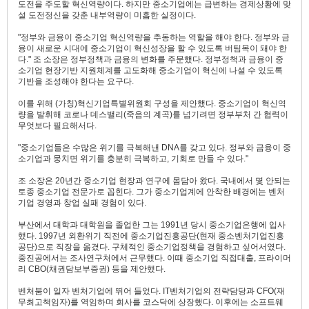
도전을 주도할 혁신역량이다. 하지만 중소기업에는 급변하는 경제상황에 맞
설 도전정신을 갖춘 내부역량이 미흡한 실정이다.
"정부와 금융이 중소기업 혁신역량을 추동하는 역할을 해야 한다. 정부와 금
융이 새로운 시대에 중소기업이 혁신성장을 할 수 있도록 버팀목이 돼야 한
다." 조 소장은 정부정책과 금융의 변화를 주문했다. 정부정책과 금융이 중
소기업 현장기반 지원체계를 고도화해 중소기업이 혁신에 나설 수 있도록
기반을 조성해야 한다는 요구다.
이를 위해 (가칭)혁신기업특별위원회 구성을 제안했다. 중소기업이 혁신역
량을 발휘해 코로나 데스밸리(죽음의 계곡)를 넘기려면 정부부처 간 협력이
무엇보다 필요해서다.
"중소기업들은 수많은 위기를 극복해낸 DNA를 갖고 있다. 정부와 금융이 중
소기업과 뭉치면 위기를 충분히 극복하고, 기회로 만들 수 있다."
조 소장은 20년간 중소기업 현장과 연구에 몸담아 왔다. 국내에서 몇 안되는
토종 중소기업 전문가로 꼽힌다. 그가 중소기업계에 안착한 배경에는 벤처
기업 경영과 창업 실패 경험이 있다.
부산에서 대학과 대학원을 졸업한 그는 1991년 당시 중소기업은행에 입사
했다. 1997년 외환위기 직전에 중소기업진흥공단(현재 중소벤처기업진흥
공단)으로 직장을 옮겼다. 구체적인 중소기업정책을 경험하고 싶어서였다.
중진공에서는 조사연구처에서 근무했다. 이때 중소기업 직접대출, 프라이머
리 CBO(채권담보부증권) 등을 제안했다.
벤처붐이 일자 벤처기업에 뛰어 들었다. IT벤처기업의 전략담당과 CFO(재
무최고책임자)를 역임하며 회사를 코스닥에 상장했다. 이후에는 소프트웨