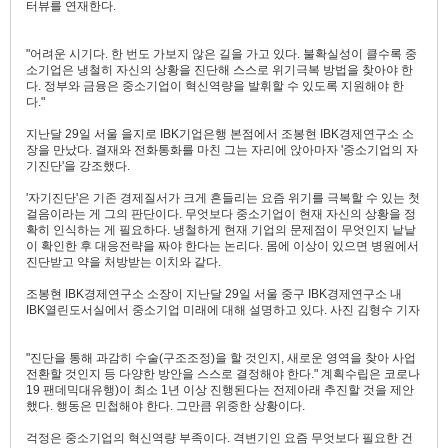
터뷰를 연재한다.
"어려운 시기다. 한 번도 가보지 않은 길을 가고 있다. 불확실성이 클수록 중
소기업은 냉철히 자신의 상황을 진단해 스스로 위기극복 방법을 찾아야 한
다. 정부와 금융은 중소기업이 혁신역량을 발휘할 수 있도록 지원해야 한
다."
지난달 29일 서울 을지로 IBK기업은행 본점에서 조봉현 IBK경제연구소 소
장을 만났다. 결재와 전화통화를 마친 그는 자리에 앉아마자 '중소기업의 자
기진단'을 강조했다.
'자기진단'은 기존 경제질서가 크게 흔들리는 요즘 위기를 극복할 수 있는 첫
걸음이라는 게 그의 판단이다. 무엇보다 중소기업이 현재 자신의 상황을 정
확히 인식하는 게 필요하다. 냉철하게 현재 기업의 문제점이 무엇인지 낱낱
이 확인한 후 대응전략을 짜야 한다는 논리다. 몸에 이상이 있으면 병원에서
진단받고 약을 처방받는 이치와 같다.
조봉현 IBK경제연구소 소장이 지난달 29일 서울 중구 IBK경제연구소 내
IBK열린도서실에서 중소기업 미래에 대해 설명하고 있다. 사진 김형수 기자
"진단을 통해 과감히 수술(구조조정)을 할 것인지, 새로운 영역을 찾아 사업
전환할 것인지 등 다양한 방안을 스스로 결정해야 한다." 계획수립은 코로나
19 팬데믹대유행)이 최소 1년 이상 진행된다는 전제아래 추진할 것을 제안
했다. 행동은 민첩해야 한다. 그만큼 위중한 상황이다.
걱정은 중소기업의 혁신역량 부족이다. 격변기인 요즘 무엇보다 필요한 건