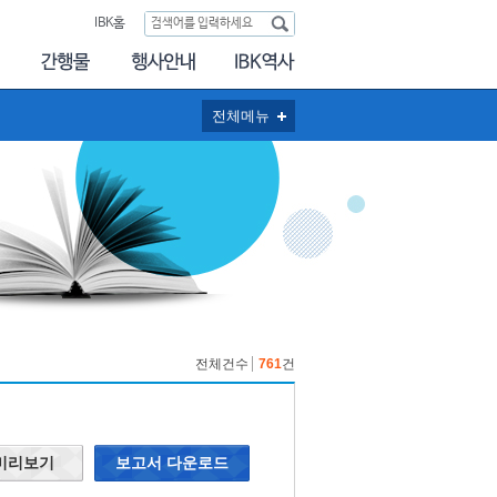
IBK홈
전체메뉴
전체건수
761
건
 미리보기
보고서 다운로드